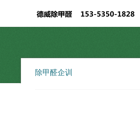
除甲醛企训