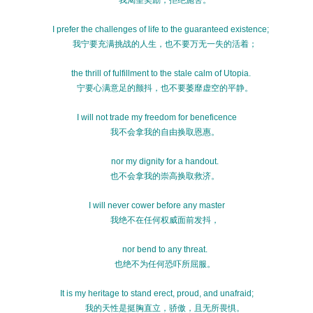
我渴望奖励，拒绝施舍。
I prefer the challenges of life to the guaranteed existence;
我宁要充满挑战的人生，也不要万无一失的活着；
the thrill of fulfillment to the stale calm of Utopia.
宁要心满意足的颤抖，也不要萎靡虚空的平静。
I will not trade my freedom for beneficence
我不会拿我的自由换取恩惠。
nor my dignity for a handout.
也不会拿我的崇高换取救济。
I will never cower before any master
我绝不在任何权威面前发抖，
nor bend to any threat.
也绝不为任何恐吓所屈服。
It is my heritage to stand erect, proud, and unafraid;
我的天性是挺胸直立，骄傲，且无所畏惧。