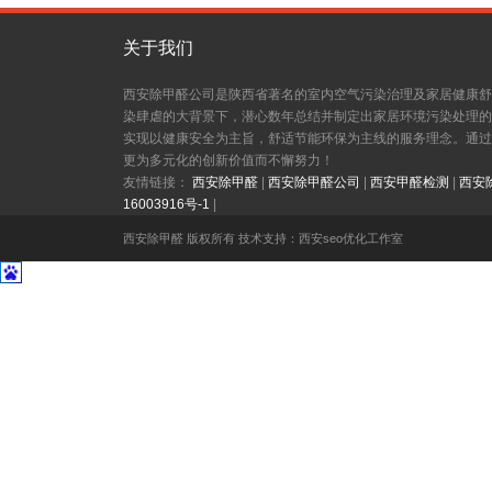
关于我们
西安除甲醛公司是陕西省著名的室内空气污染治理及家居健康舒
染肆虐的大背景下，潜心数年总结并制定出家居环境污染处理的
实现以健康安全为主旨，舒适节能环保为主线的服务理念。通过
更为多元化的创新价值而不懈努力！
友情链接：
西安除甲醛
|
西安除甲醛公司
|
西安甲醛检测
|
西安
16003916号-1
|
西安除甲醛 版权所有 技术支持：西安seo优化工作室