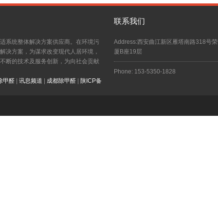
联系我们
适系统整体解决方案供应商。在环境污
Address:西安曲江新区雁塔南路318号
解决方案，为谋求改变现代人居环境，
厦B座19层
不断的技术及服务创新，为向社会贡献
Phone: 153-5350-1828
除甲醛
|
讯息频道
|
成都除甲醛
|
陕ICP备